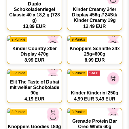
Duplo
Schokoladenriegel
Kinder Creamy 24er
Classic 40 x 18,2 g (728
Display 456g // 24Stk
g)
Kinder Creamy 19g
13,89 EUR
12,49 EUR
9 Punkte
9 Punkte
Kinder Country 20er
Knoppers Schnitte 24x
Display 470g
25g=600g
8,99 EUR
8,99 EUR
3 Punkte
5 Punkte
SALE
Elit The Taste of Dubai
mit weißer Schokolade
90g
Kinder Kinderini 250g
4,19 EUR
4,99 EUR
3,49 EUR
3 Punkte
3 Punkte
Grenade Protein Bar
Knoppers Goodies 180g
Oreo White 60g