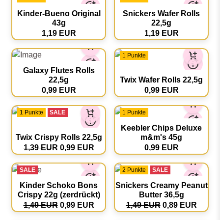
Kinder-Bueno Original
Snickers Wafer Rolls
43g
22,5g
1,19 EUR
1,19 EUR
1 Punkte
Galaxy Flutes Rolls
22,5g
Twix Wafer Rolls 22,5g
0,99 EUR
0,99 EUR
1 Punkte
SALE
1 Punkte
Keebler Chips Deluxe
Twix Crispy Rolls 22,5g
m&m's 45g
1,39 EUR
0,99 EUR
0,99 EUR
SALE
2 Punkte
SALE
Kinder Schoko Bons
Snickers Creamy Peanut
Crispy 22g (zerdrückt)
Butter 36,5g
1,49 EUR
0,99 EUR
1,49 EUR
0,89 EUR