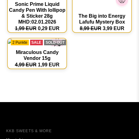
Sonic Prime Liquid
Candy Pen With lollipop
& Sticker 28g
The Big into Energy
MHD:02.01.2026
Lafufu Mystery Box
1,99 EUR
0,29 EUR
8,99 EUR
3,99 EUR
2 Punkte
SALE
SOLD OUT
Miraculous Candy
Vendor 15g
4,99 EUR
1,99 EUR
KKB SWEETS & MORE