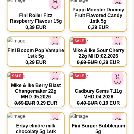
Pappi Monster Dummy
Fini Roller Fizz
Fruit Flavored Candy
Raspberry Flavour 15g
1stk 5g
0,39 EUR
0,29 EUR
SALE
Fini Booom Pop Vampire
Mike & Ike Sour Cherry
1stk 5g
22g MHD:02.2026
0,29 EUR
0,69 EUR
0,29 EUR
SALE
SALE
Mike & Ike Berry Blast
Changemaker 22g
Cadbury Gems 7,11g
MHD:05.2026
MHD:04.2026
0,69 EUR
0,29 EUR
0,49 EUR
0,19 EUR
Ertay elmöre milk
Fini Burger Bubblegum