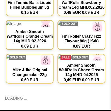
Amber Smooth
Fini Tennis Balls Liquid
WaffRolls Strawberry
Filled Bubblegum 5g
Cream 14g MHD:02.2026
0,15 EUR
0,49 EUR
0,09 EUR
SOLD OUT
Amber Smooth
WaffRolls Orange Cream
Fini Roller Crazy Fizz
14g MHD:02.2026
Flavour 80g (1Stk)
0,09 EUR
0,89 EUR
SOLD OUT
SALE
SOLD OUT
Amber Smooth
Mike & Ike Original
WaffRolls Choco Cream
Changemaker 22g
14g MHD:04.2026
0,69 EUR
0,49 EUR
0,09 EUR