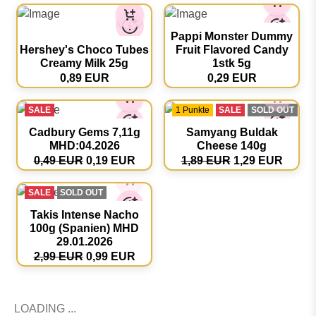
2 Punkte
SALE
Snickers Berry Whip
Mirinda Grape Asia
Flavour 40g
Panda Edition 330ml
1,69 EUR
1,99 EUR
1,59 EUR
SALE
2 Punkte
SALE