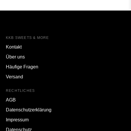
Samyang Buldak Hot
Mirinda Orange Asia
Chicken Ramen
Panda Edition 330ml
Habanera & Lime 135g
1,99 EUR
1,49 EUR
1,99 EUR
1,19 EUR
SALE
Kinder Schoko Bons
Hershey's Choco Tubes
Crispy 22g (zerdrückt)
Cookies 'n' Cream 25g
1,49 EUR
0,99 EUR
0,89 EUR