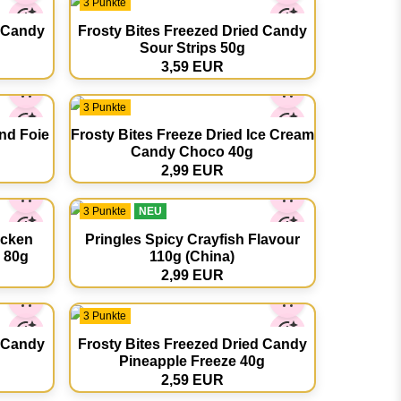
3 Punkte
d Candy
Frosty Bites Freezed Dried Candy
Sour Strips 50g
3,59 EUR
3 Punkte
and Foie
Frosty Bites Freeze Dried Ice Cream
Candy Choco 40g
2,99 EUR
3 Punkte
NEU
icken
Pringles Spicy Crayfish Flavour
r 80g
110g (China)
2,99 EUR
3 Punkte
d Candy
Frosty Bites Freezed Dried Candy
Pineapple Freeze 40g
2,59 EUR