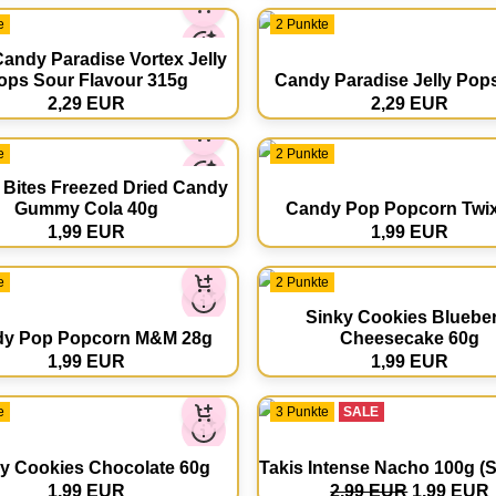
e
2 Punkte
andy Paradise Vortex Jelly
ops Sour Flavour 315g
Candy Paradise Jelly Pop
2,29 EUR
2,29 EUR
e
2 Punkte
 Bites Freezed Dried Candy
Gummy Cola 40g
Candy Pop Popcorn Twi
1,99 EUR
1,99 EUR
e
2 Punkte
Sinky Cookies Bluebe
y Pop Popcorn M&M 28g
Cheesecake 60g
1,99 EUR
1,99 EUR
e
3 Punkte
SALE
y Cookies Chocolate 60g
Takis Intense Nacho 100g (
1,99 EUR
2,99 EUR
1,99 EUR