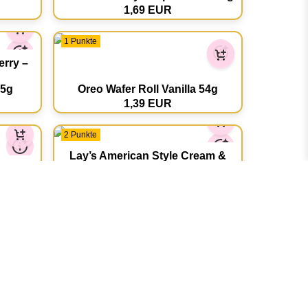
1,69 EUR
1 Punkte
erry –
55g
Oreo Wafer Roll Vanilla 54g
1,39 EUR
2 Punkte
Lay’s American Style Cream &
g
Onion 82g
1,29 EUR
1 Punkte
2g
Nerds Grape & Strawberry 47g
1,19 EUR
2 Punkte
SALE
erry