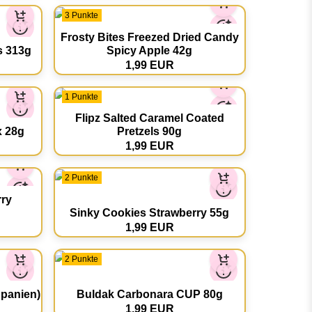
3 Punkte
Frosty Bites Freezed Dried Candy
s 313g
Spicy Apple 42g
1,99 EUR
1 Punkte
Flipz Salted Caramel Coated
x 28g
Pretzels 90g
1,99 EUR
2 Punkte
rry
Sinky Cookies Strawberry 55g
1,99 EUR
2 Punkte
Spanien)
Buldak Carbonara CUP 80g
1,99 EUR