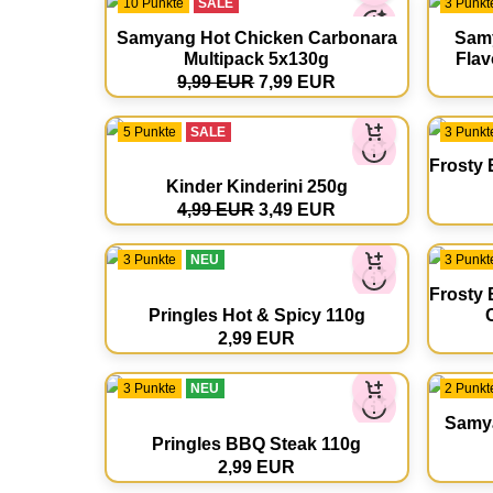
10 Punkte
SALE
3 Punkt
Samyang Hot Chicken Carbonara
Samy
Multipack 5x130g
Flav
9,99 EUR
7,99 EUR
5 Punkte
SALE
3 Punkt
Frosty 
Kinder Kinderini 250g
4,99 EUR
3,49 EUR
3 Punkte
NEU
3 Punkt
Frosty 
Pringles Hot & Spicy 110g
2,99 EUR
3 Punkte
NEU
2 Punkt
Samya
Pringles BBQ Steak 110g
2,99 EUR