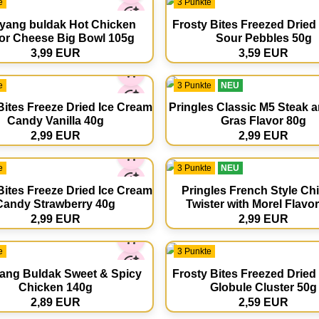
e
3 Punkte
ang buldak Hot Chicken
Frosty Bites Freezed Drie
or Cheese Big Bowl 105g
Sour Pebbles 50g
3,99 EUR
3,59 EUR
e
3 Punkte
NEU
Bites Freeze Dried Ice Cream
Pringles Classic M5 Steak 
Candy Vanilla 40g
Gras Flavor 80g
2,99 EUR
2,99 EUR
e
3 Punkte
NEU
Bites Freeze Dried Ice Cream
Pringles French Style Ch
Candy Strawberry 40g
Twister with Morel Flavo
2,99 EUR
2,99 EUR
e
3 Punkte
ng Buldak Sweet & Spicy
Frosty Bites Freezed Drie
Chicken 140g
Globule Cluster 50g
2,89 EUR
2,59 EUR