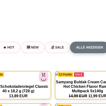
🔥 HOT
🆕 NEW
💰 SALE
ALLE ANZEIGEN
te
15 Punkte
SALE
Samyang Buldak Cream Ca
 Schokoladenriegel Classic
Hot Chicken Flavor Ra
40 x 18,2 g (728 g)
Multipack 5x140g
13,89 EUR
14,99 EUR
11,99 EU