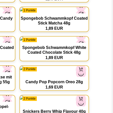
1 Punkte
d Candy
Spongebob Schwammkopf Coated
Stick Matcha 48g
1,89 EUR
1 Punkte
Coated
Spongebob Schwammkopf White
Coated Chocolate Stick 48g
1,89 EUR
2 Punkte
se mit
g 55g
Candy Pop Popcorn Oreo 28g
1,69 EUR
2 Punkte
ppel-
Snickers Berry Whip Flavour 40g