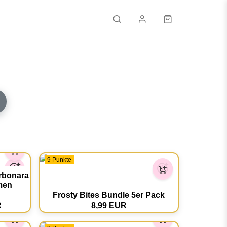
Email
Passwort
Passwort vergessen?
9 Punkte
ANMELDEN
rbonara
men
KONTO ERSTELLEN
Frosty Bites Bundle 5er Pack
R
8,99 EUR