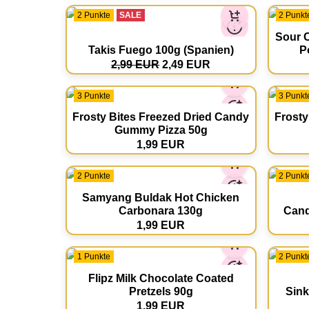
2 Punkte
SALE
2 Punkt
Sour C
Takis Fuego 100g (Spanien)
P
2,99 EUR
2,49 EUR
3 Punkte
3 Punkt
Frosty Bites Freezed Dried Candy
Frosty
Gummy Pizza 50g
1,99 EUR
2 Punkte
2 Punkt
Samyang Buldak Hot Chicken
Carbonara 130g
Cand
1,99 EUR
1 Punkte
2 Punkt
Flipz Milk Chocolate Coated
Pretzels 90g
Sink
1,99 EUR