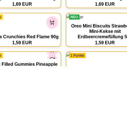
1,69 EUR
1,69 EUR
e
NEU
Oreo Mini Biscuits Strawb
Mini-Kekse mit
s Crunchies Red Flame 90g
Erdbeercremefüllung 
1,59 EUR
1,59 EUR
e
1 Punkte
 Filled Gummies Pineapple
60g
Lays Classic Salt 82
1,39 EUR
1,29 EUR
e
1 Punkte
SALE
est Indies Sweet Chilli 82g
Lays Magic Masala 8
1,29 EUR
1,99 EUR
1,29 EUR
e
1 Punkte
Karuzo Croissant Blueb