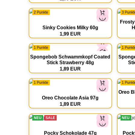
2 Punkte
3 Punkt
Frosty
Sinky Cookies Milky 60g
H
1,99 EUR
1 Punkte
1 Punkt
Spongebob Schwammkopf Coated
Spong
Stick Strawberry 48g
St
1,89 EUR
1 Punkte
1 Punkt
Oreo B
Oreo Chocolate Asia 97g
1,89 EUR
NEU
SALE
NEU
Pocky Schokolade 47g
Pock