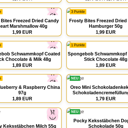
e
3 Punkte
 Bites Freezed Dried Candy
Frosty Bites Freezed Drie
eart Marshmallow 40g
Hamburger 50g
1,99 EUR
1,99 EUR
e
1 Punkte
ebob Schwammkopf Coated
Spongebob Schwammkopf 
ick Chocolate & Milk 48g
Stick Chocolate 48g
1,89 EUR
1,89 EUR
e
NEU
lueberry & Raspberry China
Oreo Mini Schokoladenkek
97g
Schokoladencremefüllun
1,89 EUR
1,79 EUR
NEU
Pocky Keksstäbchen Do
y Keksstäbchen Milch 55g
Schokolade 50g