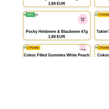
1,69 EUR
NEU
1 Punkt
Pocky Himbeere & Blaubeere 47g
Takim'
1,69 EUR
2 Punkte
2 Punkt
Cokoc Filled Gummies White Peach
Cokoc
60g
1,39 EUR
2 Punkte
2 Punkt
Lays Spanish Tomato 82g
Lays W
1,29 EUR
1 Punkte
1 Punkt
Sonic Gum Roll Blueberry Chewing