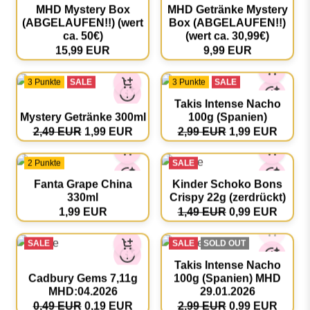
15 Punkte
10 Punkte
MHD Mystery Box
MHD Getränke Mystery
(ABGELAUFEN!!) (wert
Box (ABGELAUFEN!!)
ca. 50€)
(wert ca. 30,99€)
15,99 EUR
9,99 EUR
3 Punkte
SALE
3 Punkte
SALE
Takis Intense Nacho
Mystery Getränke 300ml
100g (Spanien)
2,49 EUR
1,99 EUR
2,99 EUR
1,99 EUR
2 Punkte
SALE
Fanta Grape China
Kinder Schoko Bons
330ml
Crispy 22g (zerdrückt)
1,99 EUR
1,49 EUR
0,99 EUR
SALE
SALE
SOLD OUT
Takis Intense Nacho
Cadbury Gems 7,11g
100g (Spanien) MHD
MHD:04.2026
29.01.2026