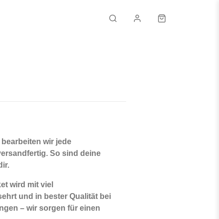
Email
Passwort
Passwort vergessen?
bearbeiten wir jede
ersandfertig
. So sind deine
ANMELDEN
ir.
KONTO ERSTELLEN
 wird mit viel
ehrt und in bester Qualität
bei
ngen – wir sorgen für einen