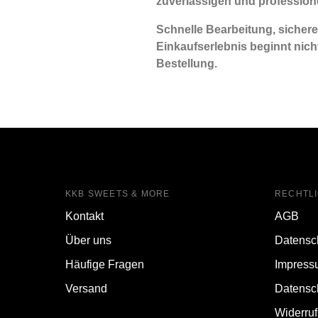
zuverlässigen und profession
Schnelle Bearbeitung, sichere
Einkaufserlebnis beginnt nich
Bestellung.
KKB SWEETS & MORE
RECHTL
Kontakt
AGB
Über uns
Datensc
Häufige Fragen
Impress
Versand
Datensc
Widerru