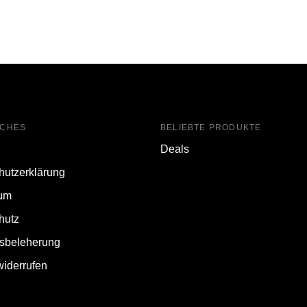
ICHES
BELIEBTE PRODUKTE
Deals
hutzerklärung
um
hutz
fsbeleherung
widerrufen