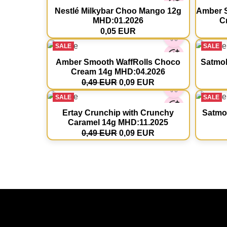
Nestlé Milkybar Choo Mango 12g
Amber S
MHD:01.2026
C
0,05 EUR
SALE
SALE
Amber Smooth WaffRolls Choco
Satmol
Cream 14g MHD:04.2026
0,49 EUR
0,09 EUR
SALE
SALE
Ertay Crunchip with Crunchy
Satmol
Caramel 14g MHD:11.2025
0,49 EUR
0,09 EUR