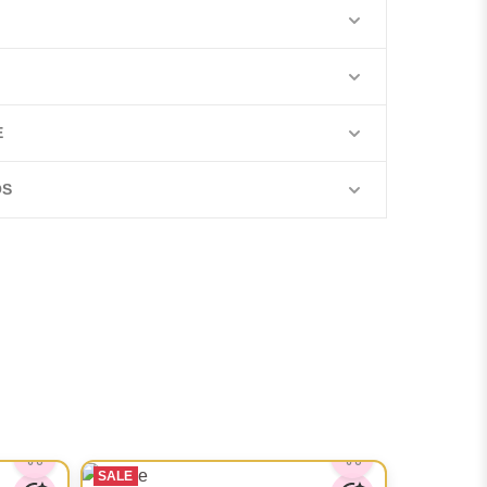
E
OS
SALE