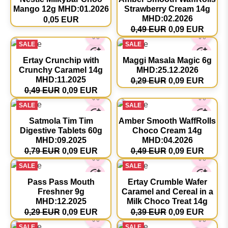
Mango 12g MHD:01.2026
Strawberry Cream 14g
MHD:02.2026
0,05 EUR
0,49 EUR
0,09 EUR
SALE
SALE
Ertay Crunchip with
Maggi Masala Magic 6g
Crunchy Caramel 14g
MHD:25.12.2026
MHD:11.2025
0,29 EUR
0,09 EUR
0,49 EUR
0,09 EUR
SALE
SALE
Satmola Tim Tim
Amber Smooth WaffRolls
Digestive Tablets 60g
Choco Cream 14g
MHD:09.2025
MHD:04.2026
0,79 EUR
0,09 EUR
0,49 EUR
0,09 EUR
SALE
SALE
Pass Pass Mouth
Ertay Crumble Wafer
Freshner 9g
Caramel and Cereal in a
MHD:12.2025
Milk Choco Treat 14g
0,29 EUR
0,09 EUR
0,39 EUR
0,09 EUR
SALE
SALE