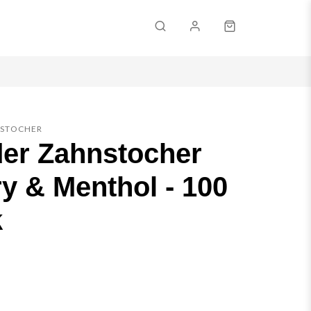
Email
STOCHER
er Zahnstocher
Passwort
y & Menthol - 100
Passwort vergessen?
k
ANMELDEN
KONTO ERSTELLEN