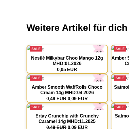
Weitere Artikel für dich
SALE
SALE
Nestlé Milkybar Choo Mango 12g
Amber S
MHD:01.2026
C
0,05 EUR
SALE
SALE
Amber Smooth WaffRolls Choco
Satmol
Cream 14g MHD:04.2026
0,49 EUR
0,09 EUR
SALE
SALE
Ertay Crunchip with Crunchy
Satmol
Caramel 14g MHD:11.2025
0,49 EUR
0,09 EUR