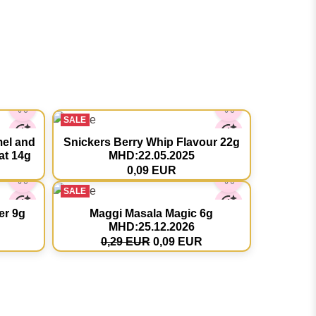
SALE
mel and
Snickers Berry Whip Flavour 22g
at 14g
MHD:22.05.2025
0,09 EUR
SALE
er 9g
Maggi Masala Magic 6g
MHD:25.12.2026
0,29 EUR
0,09 EUR