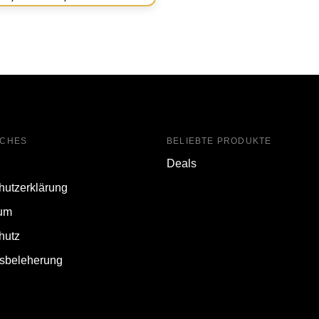
ICHES
BELIEBTE PRODUKTE
Deals
hutzerklärung
um
hutz
fsbeleherung