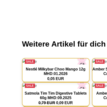
Weitere Artikel für dich
SALE
SALE
Nestlé Milkybar Choo Mango 12g
Amber S
MHD:01.2026
C
0,05 EUR
SALE
SALE
Satmola Tim Tim Digestive Tablets
Amber
60g MHD:09.2025
C
0,79 EUR
0,09 EUR