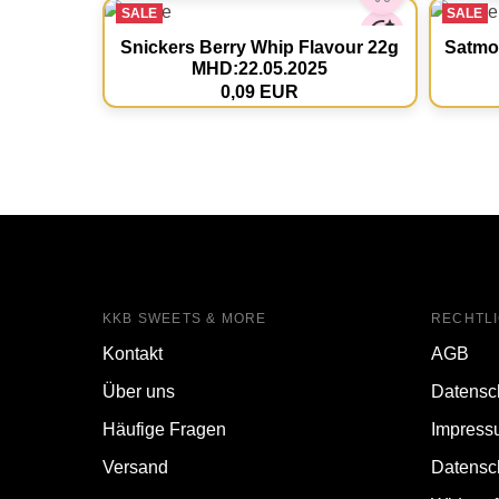
SALE
SALE
Snickers Berry Whip Flavour 22g
Satmol
MHD:22.05.2025
0,09 EUR
KKB SWEETS & MORE
RECHTL
Kontakt
AGB
Über uns
Datensc
Häufige Fragen
Impress
Versand
Datensc