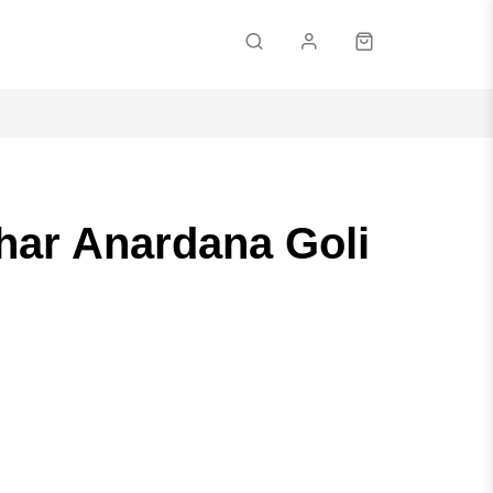
Email
har Anardana Goli
Passwort
Passwort vergessen?
ANMELDEN
KONTO ERSTELLEN