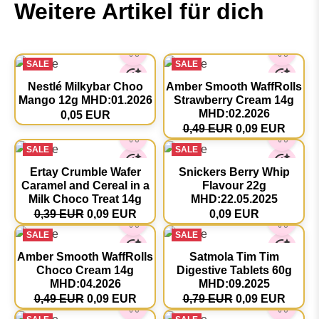
Weitere Artikel für dich
SALE
SALE
Nestlé Milkybar Choo
Amber Smooth WaffRolls
Mango 12g MHD:01.2026
Strawberry Cream 14g
MHD:02.2026
0,05 EUR
0,49 EUR
0,09 EUR
SALE
SALE
Ertay Crumble Wafer
Snickers Berry Whip
Caramel and Cereal in a
Flavour 22g
Milk Choco Treat 14g
MHD:22.05.2025
0,39 EUR
0,09 EUR
0,09 EUR
SALE
SALE
Amber Smooth WaffRolls
Satmola Tim Tim
Choco Cream 14g
Digestive Tablets 60g
MHD:04.2026
MHD:09.2025
0,49 EUR
0,09 EUR
0,79 EUR
0,09 EUR