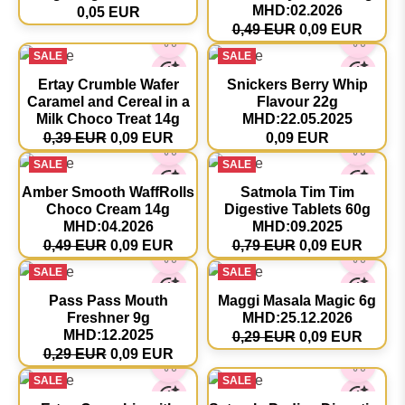
MHD:02.2026
0,05 EUR
0,49 EUR
0,09 EUR
SALE
SALE
Ertay Crumble Wafer
Snickers Berry Whip
Caramel and Cereal in a
Flavour 22g
Milk Choco Treat 14g
MHD:22.05.2025
0,39 EUR
0,09 EUR
0,09 EUR
SALE
SALE
Amber Smooth WaffRolls
Satmola Tim Tim
Choco Cream 14g
Digestive Tablets 60g
MHD:04.2026
MHD:09.2025
0,49 EUR
0,09 EUR
0,79 EUR
0,09 EUR
SALE
SALE
Pass Pass Mouth
Maggi Masala Magic 6g
Freshner 9g
MHD:25.12.2026
MHD:12.2025
0,29 EUR
0,09 EUR
0,29 EUR
0,09 EUR
SALE
SALE