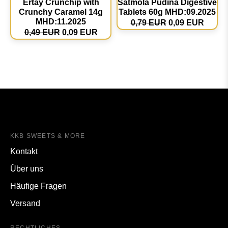
Ertay Crunchip with
Satmola Pudina Digestive
Crunchy Caramel 14g
Tablets 60g MHD:09.2025
MHD:11.2025
0,79 EUR
0,09 EUR
0,49 EUR
0,09 EUR
KKB SWEETS & MORE
Kontakt
Über uns
Häufige Fragen
Versand