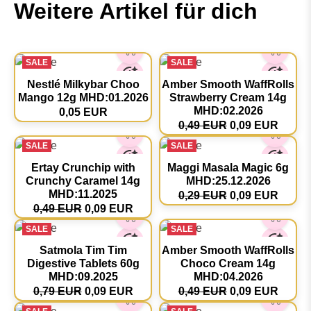
Weitere Artikel für dich
SALE
SALE
Nestlé Milkybar Choo
Amber Smooth WaffRolls
Mango 12g MHD:01.2026
Strawberry Cream 14g
MHD:02.2026
0,05 EUR
0,49 EUR
0,09 EUR
SALE
SALE
Ertay Crunchip with
Maggi Masala Magic 6g
Crunchy Caramel 14g
MHD:25.12.2026
MHD:11.2025
0,29 EUR
0,09 EUR
0,49 EUR
0,09 EUR
SALE
SALE
Satmola Tim Tim
Amber Smooth WaffRolls
Digestive Tablets 60g
Choco Cream 14g
MHD:09.2025
MHD:04.2026
0,79 EUR
0,09 EUR
0,49 EUR
0,09 EUR