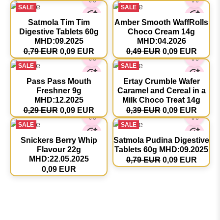
SALE
SALE
Satmola Tim Tim
Amber Smooth WaffRolls
Digestive Tablets 60g
Choco Cream 14g
MHD:09.2025
MHD:04.2026
0,79 EUR
0,09 EUR
0,49 EUR
0,09 EUR
SALE
SALE
Pass Pass Mouth
Ertay Crumble Wafer
Freshner 9g
Caramel and Cereal in a
MHD:12.2025
Milk Choco Treat 14g
0,29 EUR
0,09 EUR
0,39 EUR
0,09 EUR
SALE
SALE
Snickers Berry Whip
Satmola Pudina Digestive
Flavour 22g
Tablets 60g MHD:09.2025
MHD:22.05.2025
0,79 EUR
0,09 EUR
0,09 EUR