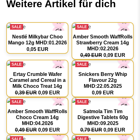
Weitere Artikel für dich
SALE
SALE
Nestlé Milkybar Choo
Amber Smooth WaffRolls
Mango 12g MHD:01.2026
Strawberry Cream 14g
MHD:02.2026
0,05 EUR
0,49 EUR
0,09 EUR
SALE
SALE
Ertay Crumble Wafer
Snickers Berry Whip
Caramel and Cereal in a
Flavour 22g
Milk Choco Treat 14g
MHD:22.05.2025
0,39 EUR
0,09 EUR
0,09 EUR
SALE
SALE
Amber Smooth WaffRolls
Satmola Tim Tim
Choco Cream 14g
Digestive Tablets 60g
MHD:04.2026
MHD:09.2025
0,49 EUR
0,09 EUR
0,79 EUR
0,09 EUR
SALE
SALE