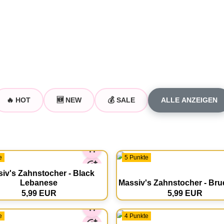
🔥 HOT
🆕 NEW
💰 SALE
ALLE ANZEIGEN
e
5 Punkte
iv's Zahnstocher - Black
Lebanese
Massiv's Zahnstocher - Bru
5,99 EUR
5,99 EUR
e
4 Punkte