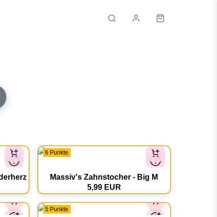
Email
Passwort
Passwort vergessen?
6 Punkte
ANMELDEN
derherz
Massiv's Zahnstocher - Big M
KONTO ERSTELLEN
5,99 EUR
5 Punkte